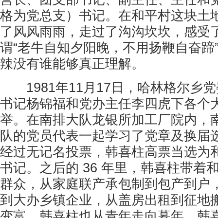
格为党总支）书记。在和平村这块土
了风风雨雨，走过了沟沟坎坎，感受
谓“老牛自知夕阳晚，不用扬鞭自奋蹄
辣没有谁能够真正理解。
1981年11月17日，哈林格尔乡
书记杨锦福和党办主任李四虎下各个
举。在南排大队龙银所加工厂院内，
队的党员代表一起学习了党章及换届
经过无记名投票，韩喜柱高票当选为
书记。之后的 36 年里，韩喜柱带着
群众，从家庭联产承包制到包产到户
到大办乡镇企业，从盖房出租到征地
变富，韩喜柱也从青年走向暮年。韩