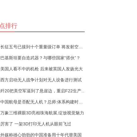
点排行
长征五号已接到十个重量级订单 将发射空间站核心
巴基斯坦要自造武器？与哪些国家“搭伙”？
美国人看不中的机枪 后来被英国人发扬光大
西方启动无人战争计划对无人设备进行测试
歼20把美空军逼到了悬崖边，重启F22生产线却发现落
中国航母是否配无人机？总师:体系构建时肯定有
万象三维裸眼3D亮相珠海航展,绽放视觉魅力
厉害了 一架3D打印无人机从眼前飞过
外媒称雄心勃勃的中国准备用十年代替美国