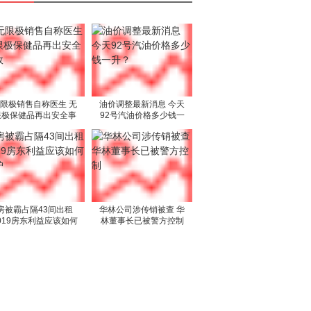
限极销售自称医生 无
油价调整最新消息 今天
限极保健品再出安全事
92号汽油价格多少钱一
故
升？
房被霸占隔43间出租
华林公司涉传销被查 华
019房东利益应该如何
林董事长已被警方控制
维护