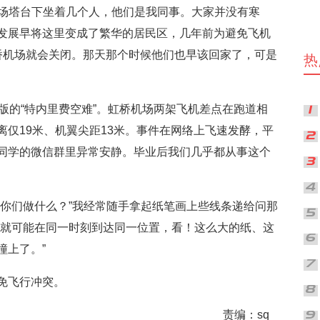
桥机场塔台下坐着几个人，他们是我同事。大家并没有寒
发展早将这里变成了繁华的居民区，几年前为避免飞机
桥机场就会关闭。那天那个时候他们也早该回家了，可是
热
版的“特内里费空难”。虹桥机场两架飞机差点在跑道相
仅19米、机翼尖距13米。事件在网络上飞速发酵，平
同学的微信群里异常安静。毕业后我们几乎都从事这个
要你们做什么？”我经常随手拿起纸笔画上些线条递给问那
着就可能在同一时刻到达同一位置，看！这么大的纸、这
撞上了。”
免飞行冲突。
责编：sq