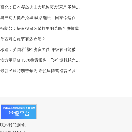
研究：日本樱岛火山大规模喷发逼近 亟待防灾
奥巴马力挺希拉里 喊话选民：国家命运在你们手中
特朗普：提前投票选希拉里的选民可改投我
墨西哥亡灵节有多热闹？
穆迪：英国若退欧协议欠佳 评级有可能被下调
澳方更新MH370搜索报告：飞机燃料耗光后坠海
最新民调特朗普领先 希拉里阵营指责民调“被操控
联系我们删除。