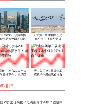
深圳住建局：涉嫌哄抬
邓亚萍吐槽:中国男篮是
价小区暂停网签 限制
真不行 王仕鹏:给您添
买卖住
堵了
国科协发布2019十大
天山集团第三届建筑工
学传播事件： 嫦娥四
程技术中级任职资格自
号领衔
主评审
点排行
国侨办主任裘援平走访南部非洲中华福建同乡总会